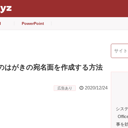
xyz
l
PowerPoint
どのはがきの宛名面を作成する方法
2020/12/24
広告あり
システ
Off
事を