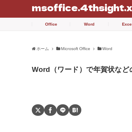
msoffice.4thsight.
Office
Word
Exce
ホーム
Microsoft Office
Word
Word（ワード）で年賀状な